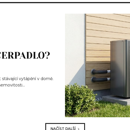
ČERPADLO?
t stávající vytápění v domě.
emovitosti...
NAČÍST DALŠÍ