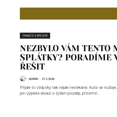
FINANCE A BYDLENÍ
NEZBYLO VÁM TENTO 
SPLÁTKY? PORADÍME V
ŘEŠIT
ADMIN
-
21.5.2026
Přijde to vždycky tak nějak nečekaně. Auto se rozbije,
jen výplata dorazí o týden později, přičemž...