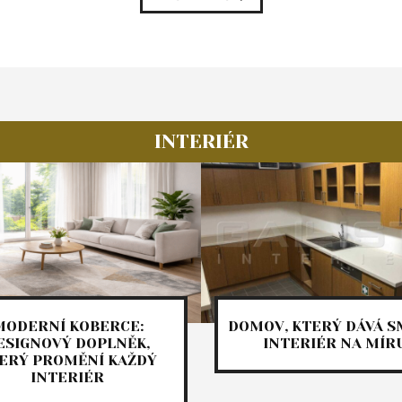
INTERIÉR
MODERNÍ KOBERCE:
DOMOV, KTERÝ DÁVÁ S
ESIGNOVÝ DOPLNĚK,
INTERIÉR NA MÍR
ERÝ PROMĚNÍ KAŽDÝ
INTERIÉR