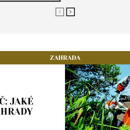
ZAHRADA
Č: JAKÉ
AHRADY