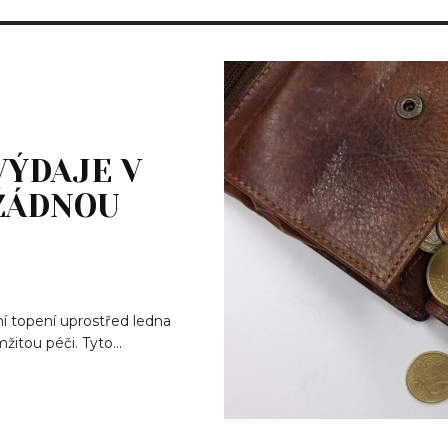
VÝDAJE V
 ŽÁDNOU
í topení uprostřed ledna
itou péči. Tyto...