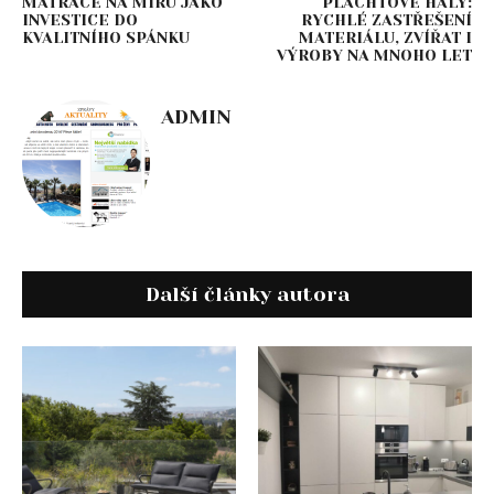
MATRACE NA MÍRU JAKO
PLACHTOVÉ HALY:
INVESTICE DO
RYCHLÉ ZASTŘEŠENÍ
KVALITNÍHO SPÁNKU
MATERIÁLU, ZVÍŘAT I
VÝROBY NA MNOHO LET
ADMIN
Další články autora