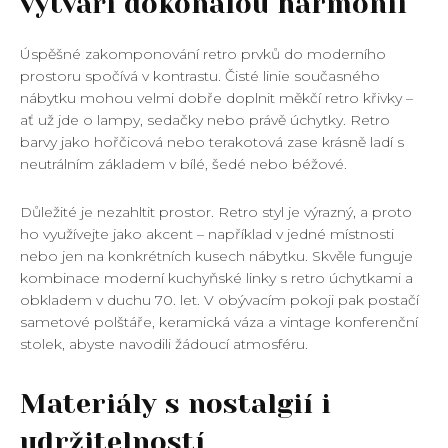
vytváří dokonalou harmonii
Úspěšné zakomponování retro prvků do moderního
prostoru spočívá v kontrastu. Čisté linie současného
nábytku mohou velmi dobře doplnit měkčí retro křivky –
ať už jde o lampy, sedačky nebo právě úchytky. Retro
barvy jako hořčicová nebo terakotová zase krásně ladí s
neutrálním základem v bílé, šedé nebo béžové.
Důležité je nezahltit prostor. Retro styl je výrazný, a proto
ho využívejte jako akcent – například v jedné místnosti
nebo jen na konkrétních kusech nábytku. Skvěle funguje
kombinace moderní kuchyňské linky s retro úchytkami a
obkladem v duchu 70. let. V obývacím pokoji pak postačí
sametové polštáře, keramická váza a vintage konferenční
stolek, abyste navodili žádoucí atmosféru.
Materiály s nostalgií i
udržitelností