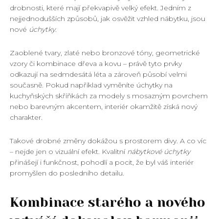
drobnosti, které mají překvapivě velký efekt. Jedním z
nejjednodušších způsobů, jak osvěžit vzhled nábytku, jsou
nové
úchytky
.
Zaoblené tvary, zlaté nebo bronzové tóny, geometrické
vzory či kombinace dřeva a kovu – právě tyto prvky
odkazují na sedmdesátá léta a zároveň působí velmi
současně. Pokud například vyměníte úchytky na
kuchyňských skříňkách za modely s mosazným povrchem
nebo barevným akcentem, interiér okamžitě získá nový
charakter.
Takové drobné změny dokážou s prostorem divy. A co víc
– nejde jen o vizuální efekt. Kvalitní
nábytkové úchytky
přinášejí i funkčnost, pohodlí a pocit, že byl váš interiér
promyšlen do posledního detailu.
Kombinace starého a nového