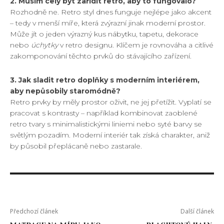
2. Musím celý byt zařídit retro, aby to fungovalo?
Rozhodně ne. Retro styl dnes funguje nejlépe jako akcent
– tedy v menší míře, která zvýrazní jinak moderní prostor.
Může jít o jeden výrazný kus nábytku, tapetu, dekorace
nebo
úchytky
v retro designu. Klíčem je rovnováha a citlivé
zakomponování těchto prvků do stávajícího zařízení.
3. Jak sladit retro doplňky s moderním interiérem,
aby nepůsobily staromódně?
Retro prvky by měly prostor oživit, ne jej přetížit. Vyplatí se
pracovat s kontrasty – například kombinovat zaoblené
retro tvary s minimalistickými liniemi nebo syté barvy se
světlým pozadím. Moderní interiér tak získá charakter, aniž
by působil přeplácaně nebo zastarale.
Předchozí článek
Další článek