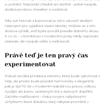
a uvolnění. Nepůsobí chladně ani sterilně – právě naopak,
dodává prostoru charakter a osobitost.
Díky své hravosti a barevnosti je retro zároveň skvělým
nástrojem pro vyjádření vlastní identity. Můžete se s ním
doslova vyřádit, aniž byste porušili pravidla dobrého vkusu.
A co víc – v kombinaci s moderními prvky nikdy nepůsobí
zastarale, ale naopak svěže a nadčasově.
Právě teď je ten pravý čas
experimentovat
Pokud vás láká představa interiéru, který bude vybočovat z
řady, ale přesto bude působit harmonicky a elegantně,
pak je styl 70. let v moderním kabátě tou pravou volbou.
Využijte sílu barev, zaoblených linií a stylových doplňků.
Začněte maličkostmi – třeba novými
nábytkovými
úchytkami
, které dokážou starý nábytek proměnit v