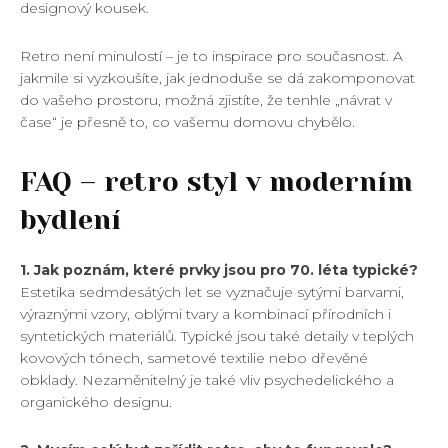
designový kousek.
Retro není minulostí – je to inspirace pro současnost. A
jakmile si vyzkoušíte, jak jednoduše se dá zakomponovat
do vašeho prostoru, možná zjistíte, že tenhle „návrat v
čase“ je přesně to, co vašemu domovu chybělo.
FAQ – retro styl v moderním
bydlení
1. Jak poznám, které prvky jsou pro 70. léta typické?
Estetika sedmdesátých let se vyznačuje sytými barvami,
výraznými vzory, oblými tvary a kombinací přírodních i
syntetických materiálů. Typické jsou také detaily v teplých
kovových tónech, sametové textilie nebo dřevěné
obklady. Nezaměnitelný je také vliv psychedelického a
organického designu.