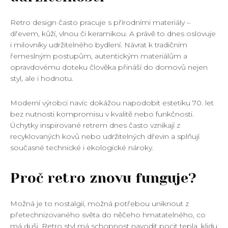
Retro design často pracuje s přírodními materiály –
dřevem, kůží, vlnou či keramikou. A právě to dnes oslovuje
i milovníky udržitelného bydlení. Návrat k tradičním
řemeslným postupům, autentickým materiálům a
opravdovému doteku člověka přináší do domovů nejen
styl, ale i hodnotu.
Moderní výrobci navíc dokážou napodobit estetiku 70. let
bez nutnosti kompromisu v kvalitě nebo funkčnosti.
Úchytky inspirované retrem dnes často vznikají z
recyklovaných kovů nebo udržitelných dřevin a splňují
současné technické i ekologické nároky.
Proč retro znovu funguje?
Možná je to nostalgií, možná potřebou uniknout z
přetechnizovaného světa do něčeho hmatatelného, co
má duši. Retro styl má schopnost navodit pocit tepla, klidu