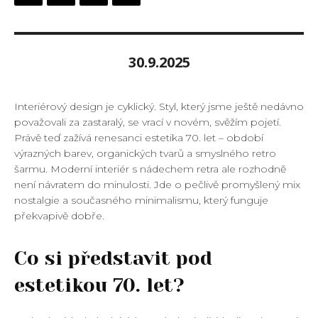
30.9.2025
Interiérový design je cyklický. Styl, který jsme ještě nedávno
považovali za zastaralý, se vrací v novém, svěžím pojetí.
Právě teď zažívá renesanci estetika 70. let – období
výrazných barev, organických tvarů a smyslného retro
šarmu. Moderní interiér s nádechem retra ale rozhodně
není návratem do minulosti. Jde o pečlivě promyšlený mix
nostalgie a současného minimalismu, který funguje
překvapivě dobře.
Co si představit pod
estetikou 70. let?