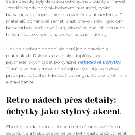
Sedmdesátky byly dekádou odvahy, individuality a hravosti.
Interiéry tehdy oplývaly bohatými texturami, sytými
barvami, zaoblenými liniemi a uvolněnou atmosférou. Z
materiálů dominoval samet, plast, dřevo i sklo. Typickými
barvami byly hořčicová žlutá, olivově zelená, cihlová nebo
hnědá – často v kombinaci s kontrastními detaily.
Design z tohoto období ale není jen o barvách a
materiálech. Důležitou roli hrály i doplňky – od
psychedelických tapet po výrazné
nábytkové úchytky
.
Právě ty se dnes znovu dostávají na výsluní jako stylový
prvek pro každého, kdo touží po originalitě bez přehnané
extravagance.
Retro nádech přes detaily:
úchytky jako stylový akcent
Chcete-li dodat svému interiéru retro šmrnc, začněte u
detailů. Není třeba přetvářet celý byt – často stačí vyměnit