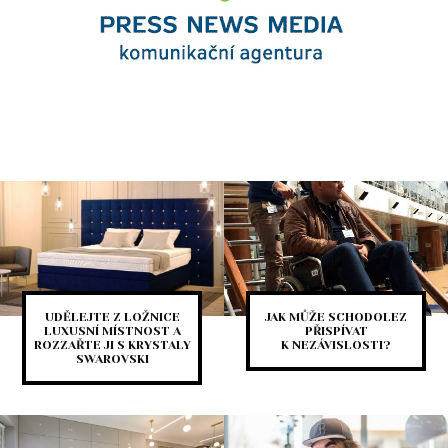
UDĚLEJTE Z LOŽNICE
JAK MŮŽE SCHODOLEZ
LUXUSNÍ MÍSTNOST A
PŘISPÍVAT
ROZZAŘTE JI S KRYSTALY
K NEZÁVISLOSTI?
SWAROVSKI