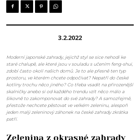
3.2.2022
Moderní japonské zahrady, jejichž styl se sice nehodí ke
staré chalupě, ale které jsou v souladu s učením feng-shui,
zdobí často okolí našich domů. Je to ale přesně ten typ
prostoru, ve kterém chcete odpočívat? Nepatří do české
kotliny trochu něco jiného? Co třeba vsadit na přirozenější
skalničky anebo si od každého trendu vzít něco málo a
šikovně to zakomponovat do své zahrady? A samozřejmě,
přestože nechcete pěstovat ve velkém zeleninu, alespoň
jeden malý zeleninový záhonek na české zahrady zkrátka
patří.
Zelenina z okrasné zahrady