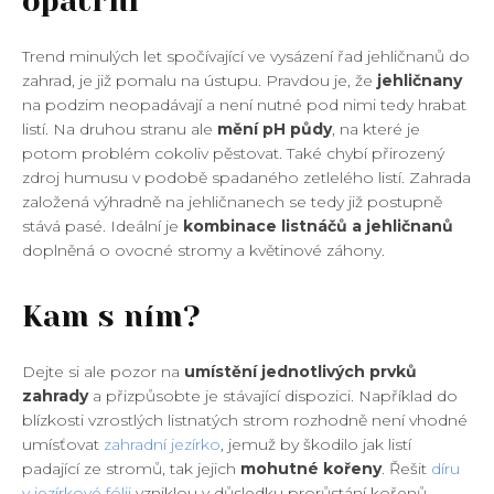
opatrní
Trend minulých let spočívající ve vysázení řad jehličnanů do
zahrad, je již pomalu na ústupu. Pravdou je, že
jehličnany
na podzim neopadávají a není nutné pod nimi tedy hrabat
listí. Na druhou stranu ale
mění pH půdy
, na které je
potom problém cokoliv pěstovat. Také chybí přirozený
zdroj humusu v podobě spadaného zetlelého listí. Zahrada
založená výhradně na jehličnanech se tedy již postupně
stává pasé. Ideální je
kombinace listnáčů a jehličnanů
doplněná o ovocné stromy a květinové záhony.
Kam s ním?
Dejte si ale pozor na
umístění jednotlivých prvků
zahrady
a přizpůsobte je stávající dispozici. Například do
blízkosti vzrostlých listnatých strom rozhodně není vhodné
umísťovat
zahradní jezírko
, jemuž by škodilo jak listí
padající ze stromů, tak jejich
mohutné kořeny
. Řešit
díru
v jezírkové fólii
vzniklou v důsledku prorůstání kořenů