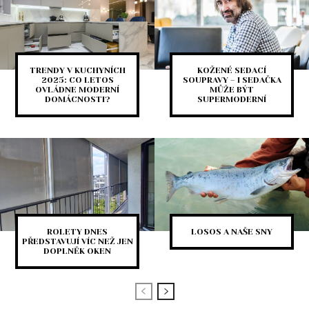
TRENDY V KUCHYNÍCH
KOŽENÉ SEDACÍ
2025: CO LETOS
SOUPRAVY – I SEDAČKA
OVLÁDNE MODERNÍ
MŮŽE BÝT
DOMÁCNOSTI?
SUPERMODERNÍ
ROLETY DNES
LOSOS A NAŠE SNY
PŘEDSTAVUJÍ VÍC NEŽ JEN
DOPLNĚK OKEN