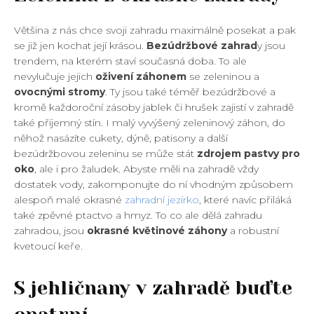
Většina z nás chce svoji zahradu maximálně posekat a pak
se již jen kochat její krásou.
Bezúdržbové zahrad
y jsou
trendem, na kterém staví současná doba. To ale
nevylučuje jejich
oživení záhonem
se zeleninou a
ovocnými stromy
. Ty jsou také téměř bezúdržbové a
kromě každoroční zásoby jablek či hrušek zajistí v zahradě
také příjemný stín. I malý vyvýšený zeleninový záhon, do
něhož nasázíte cukety, dýně, patisony a další
bezúdržbovou zeleninu se může stát
zdrojem pastvy pro
oko
, ale i pro žaludek. Abyste měli na zahradě vždy
dostatek vody, zakomponujte do ní vhodným způsobem
alespoň malé okrasné
zahradní jezírko
, které navíc přiláká
také zpěvné ptactvo a hmyz. To co ale dělá zahradu
zahradou, jsou
okrasné květinové záhony
a robustní
kvetoucí keře.
S jehličnany v zahradě buďte