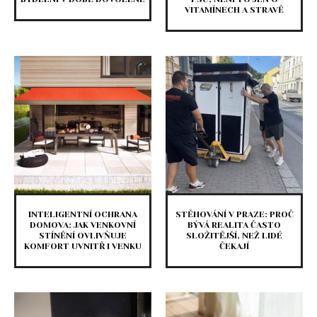
VITAMÍNECH A STRAVĚ
INTELIGENTNÍ OCHRANA
STĚHOVÁNÍ V PRAZE: PROČ
DOMOVA: JAK VENKOVNÍ
BÝVÁ REALITA ČASTO
STÍNĚNÍ OVLIVŇUJE
SLOŽITĚJŠÍ, NEŽ LIDÉ
KOMFORT UVNITŘ I VENKU
ČEKAJÍ