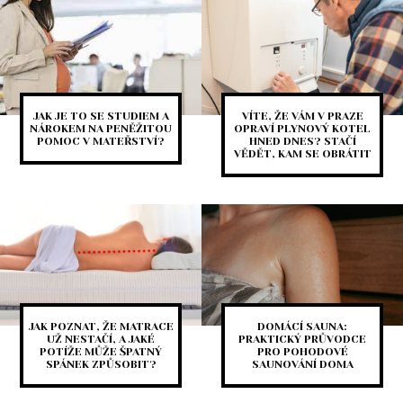
JAK JE TO SE STUDIEM A
VÍTE, ŽE VÁM V PRAZE
NÁROKEM NA PENĚŽITOU
OPRAVÍ PLYNOVÝ KOTEL
POMOC V MATEŘSTVÍ?
HNED DNES? STAČÍ
VĚDĚT, KAM SE OBRÁTIT
JAK POZNAT, ŽE MATRACE
DOMÁCÍ SAUNA:
UŽ NESTAČÍ, A JAKÉ
PRAKTICKÝ PRŮVODCE
POTÍŽE MŮŽE ŠPATNÝ
PRO POHODOVÉ
SPÁNEK ZPŮSOBIT?
SAUNOVÁNÍ DOMA