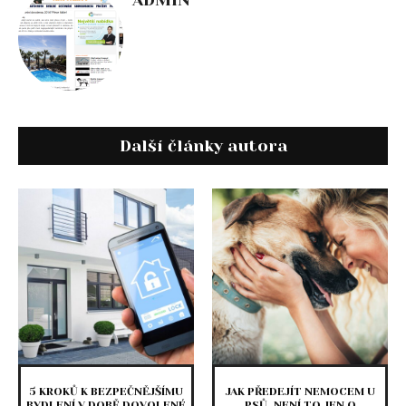
ADMIN
Další články autora
5 KROKŮ K BEZPEČNĚJŠÍMU
JAK PŘEDEJÍT NEMOCEM U
BYDLENÍ V DOBĚ DOVOLENÉ
PSŮ, NENÍ TO JEN O