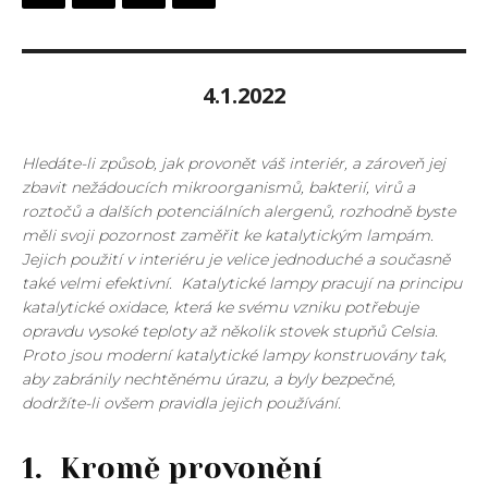
4.1.2022
Hledáte-li způsob, jak provonět váš interiér, a zároveň jej
zbavit nežádoucích mikroorganismů, bakterií, virů a
roztočů a dalších potenciálních alergenů, rozhodně byste
měli svoji pozornost zaměřit ke katalytickým lampám.
Jejich použití v interiéru je velice jednoduché a současně
také velmi efektivní. Katalytické lampy pracují na principu
katalytické oxidace, která ke svému vzniku potřebuje
opravdu vysoké teploty až několik stovek stupňů Celsia.
Proto jsou moderní katalytické lampy konstruovány tak,
aby zabránily nechtěnému úrazu, a byly bezpečné,
dodržíte-li ovšem pravidla jejich používání.
1. Kromě provonění