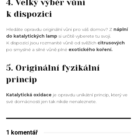
4. Velký výběr vůní
k dispozici
Hledáte opravdu originální vůni pro váš domov? Z
náplní
do katalytických lamp
si určitě vyberete tu svoji.
K dispozici jsou rozmanité vůně od svěžích
citrusových
po smyslné a silné vůně plné
exotického koření.
5. Originální fyzikální
princip
Katalytická oxidace
je opravdu unikátní princip, který ve
své domácnosti jen tak nikde nenaleznete.
1 komentář