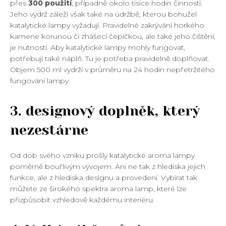
přes
300 použití
, případně okolo tisíce hodin činnosti.
Jeho výdrž záleží však také na údržbě, kterou bohužel
katalytické lampy vyžadují. Pravidelné zakrývání horkého
kamene korunou či zhášecí čepičkou, ale také jeho čištění,
je nutností. Aby katalytické lampy mohly fungovat,
potřebují také náplň. Tu je potřeba pravidelně doplňovat.
Objem 500 ml vydrží v průměru na 24 hodin nepřetržitého
fungování lampy.
3. designový doplněk, který
nezestárne
Od dob svého vzniku prošly katalytické aroma lampy
poměrně bouřlivým vývojem. Ani ne tak z hlediska jejich
funkce, ale z hlediska designu a provedení. Vybírat tak
můžete ze širokého spektra aroma lamp, které lze
přizpůsobit vzhledově každému interiéru.