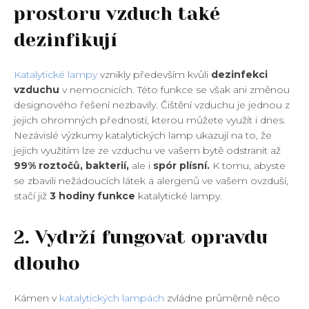
prostoru vzduch také
dezinfikují
Katalytické lampy
vznikly především kvůli
dezinfekci
vzduchu
v nemocnicích. Této funkce se však ani změnou
designového řešení nezbavily. Čištění vzduchu je jednou z
jejich ohromných předností, kterou můžete využít i dnes.
Nezávislé výzkumy katalytických lamp ukazují na to, že
jejich využitím lze ze vzduchu ve vašem bytě odstranit až
99% roztočů, bakterií,
ale i
spór plísní.
K tomu, abyste
se zbavili nežádoucích látek a alergenů ve vašem ovzduší,
stačí již
3 hodiny funkce
katalytické lampy.
2. Vydrží fungovat opravdu
dlouho
Kámen v
katalytických lampách
zvládne průměrně něco