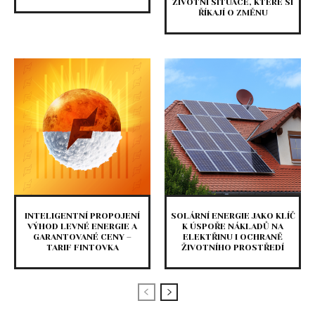
ŽIVOTNÍ SITUACE, KTERÉ SI
ŘÍKAJÍ O ZMĚNU
INTELIGENTNÍ PROPOJENÍ
SOLÁRNÍ ENERGIE JAKO KLÍČ
VÝHOD LEVNÉ ENERGIE A
K ÚSPOŘE NÁKLADŮ NA
GARANTOVANÉ CENY –
ELEKTŘINU I OCHRANĚ
TARIF FINTOVKA
ŽIVOTNÍHO PROSTŘEDÍ