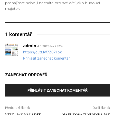
pronajímat nebo ji necháte pro své děti jako budoucí
majetek.
1 komentář
admin
4.5.2023 Na 23:24
https://cutt.ly/7Z871pk
Přihlásit zanechat komentář
ZANECHAT ODPOVĚĎ
PŘIHLÁSIT ZANECHAT KOMENTÁŘ
Předchozí článek
Další článek
VÍTE, JAK NALADIT
NAFUKOVACÍ VÍŘIVKA MĚ