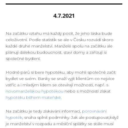
4.7.2021
Na začátku vztahu má každý pocit, že jeho láska bude
celoživotní. Podle statistik se ale v Česku rozvádí skoro
každé druhé manželství. Manželé spolu na začátku ale
plánují dalekou budoucnost, staví domy a zařizují si
společné bydlení.
Hodně párů si bere hypotéku, aby mohli společně začít
bydlet ve svém. Banky se snaží vyjít klientům co nejvíce
vstříc a i mladým lidem se otevírají možnosti, např. s
novomanželskou hypotékou
nebo s možností získat
hypotéku během mateřské
.
Na začátku je tedy získávání informací,
porovnávání
hypoték
, snaha splnit podmínky. Jak ale postupovat,když
je manželství v rozpadu a měsíční splátky se stále musí