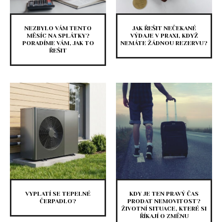
NEZBYLO VÁM TENTO
JAK ŘEŠIT NEČEKANÉ
MĚSÍC NA SPLÁTKY?
VÝDAJE V PRAXI, KDYŽ
PORADÍME VÁM, JAK TO
NEMÁTE ŽÁDNOU REZERVU?
ŘEŠIT
VYPLATÍ SE TEPELNÉ
KDY JE TEN PRAVÝ ČAS
ČERPADLO?
PRODAT NEMOVITOST?
ŽIVOTNÍ SITUACE, KTERÉ SI
ŘÍKAJÍ O ZMĚNU