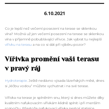
6.10.2021
Co je lepší než večerní posezení na terase se sklenkou
vína? Možná už jen večerní posezení na terase se sklenkou
vína v příjemně pobublávající vířivce. Jak vybrat tu nejlepší
vířivku na terasu
a na co si dát při výběru pozor?
Vířivka promění vaši terasu
v pravý ráj
Hydroterapie
. Ještě nedávno výsada lázeňských měst, dnes
si „léčbu vodou“ můžete vychutnat i na své terase.
Vířivka na terase je splněním snu, který si dnes můžete díky
kvalitním nafukovacím vířivkám klidně splnit i při menším
rozpočtu. Přestože nafukovací vířivka nestojí statisíce,