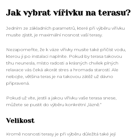
Jak vybrat vířivku na terasu?
Jedním ze základních parametrů, které při výběru vířivku
musíte zjistit, je maximální nosnost vaší terasy.
Nezapomeňte, že k váze vířivky musíte také přičíst vodu,
kterou ji po instalaci naplníte. Pokud by terasa takovou
tíhu neunesla, místo radosti a krásných chvilek plných
relaxace vás čeká akorát stres a hromada starostí. Ale
nebojte, většina teras je na takovou zátěž už dávno
připravená.
Pokud už víte, jestli a jakou vířivku vaše terasa snese,
můžete se pustit do výběru konkrétní „lázně.“
Velikost
Kromě nosnosti terasy je při výběru důležitá také její