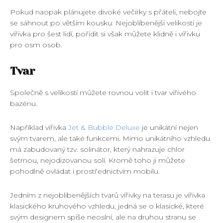
Pokud naopak plánujete divoké večírky s přáteli, nebojte
se sáhnout po větším kousku. Nejoblíbenější velikostí je
vířivka pro šest lidí, pořídit si však můžete klidně i vířivku
pro osm osob.
Tvar
Společně s velikostí můžete rovnou volit i tvar vířivého
bazénu.
Například vířivka
Jet & Bubble Deluxe
je unikátní nejen
svým tvarem, ale také funkcemi. Mimo unikátního vzhledu
má zabudovaný tzv. solinátor, který nahrazuje chlor
šetrnou, nejodizovanou solí. Kromě toho ji můžete
pohodlně ovládat i prostřednictvím mobilu.
Jedním z nejoblíbenějších tvarů vířivky na terasu je vířivka
klasického kruhového vzhledu, jedná se o klasické, které
svým designem spíše neoslní, ale na druhou stranu se