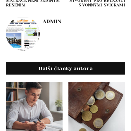
MATRACE NENÍ JEDINÝM
STVOŘENÝ PRO RELAXACI
ŘEŠENÍM
S VONNÝMI SVÍČKAMI
ADMIN
Další články autora