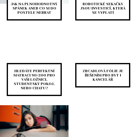
JAK NA PLNOHODNOTNÝ
ROBOTICKÉ SEKAČKY
SPÁNEK ANEB CO SI DO
JSOU INVESTICÍ, KTERÁ
POSTELE NEBRAT
SE VYPLATÍ
HLEDÁTE PERFEKTNÍ
ZRCADLOVÁ FÓLIE JE
MATRACI 90×200 PRO
ŘEŠENÍM PRO BYT I
VAŠI LOŽNICI,
KANCELÁŘ
STUDENTSKÝ POKOJ,
NEBO CHATU?