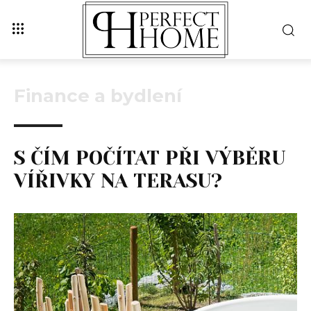
Finance a bydlení
S ČÍM POČÍTAT PŘI VÝBĚRU
VÍŘIVKY NA TERASU?