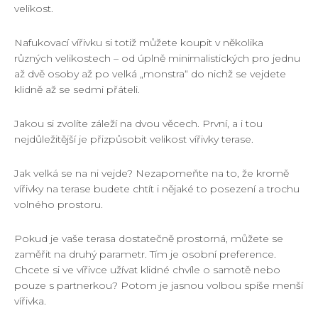
velikost.
Nafukovací vířivku si totiž můžete koupit v několika
různých velikostech – od úplně minimalistických pro jednu
až dvě osoby až po velká „monstra“ do nichž se vejdete
klidně až se sedmi přáteli.
Jakou si zvolíte záleží na dvou věcech. První, a i tou
nejdůležitější je přizpůsobit velikost vířivky terase.
Jak velká se na ni vejde? Nezapomeňte na to, že kromě
vířivky na terase budete chtít i nějaké to posezení a trochu
volného prostoru.
Pokud je vaše terasa dostatečně prostorná, můžete se
zaměřit na druhý parametr. Tím je osobní preference.
Chcete si ve vířivce užívat klidné chvíle o samotě nebo
pouze s partnerkou? Potom je jasnou volbou spíše menší
vířivka.